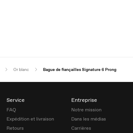
Or blanc
Bague de fiançailles Signature 6 Prong
Service
Entreprise
FAQ
Notre mission
Expédition et livraison
Dans les médias
Retours
Carrières