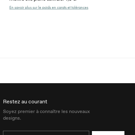
En savoir plus sur le poids en carats et tolérances
Restez au courant
Soyez premier à connaître les nouveaux
designs.
Email