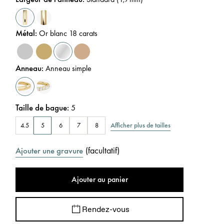
Métal
:
Or blanc 18 carats
Anneau
:
Anneau simple
Taille de bague
:
5
Afficher plus de tailles
4.5
5
6
7
8
(
facultatif
)
Ajouter une gravure
Ajouter au panier
Rendez-vous