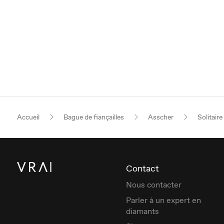
Accueil
Bague de fiançailles
Asscher
Solitaire
Contact
Nous contacter
Parler à un expert en
diamants