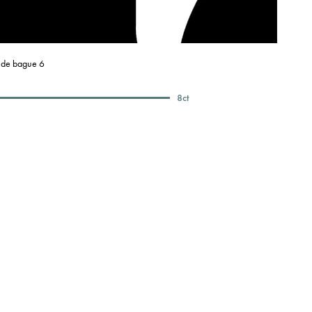
e de bague 6
8
ct