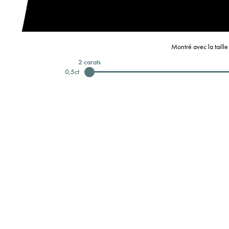
Montré avec la taill
2
carats
0,5
ct