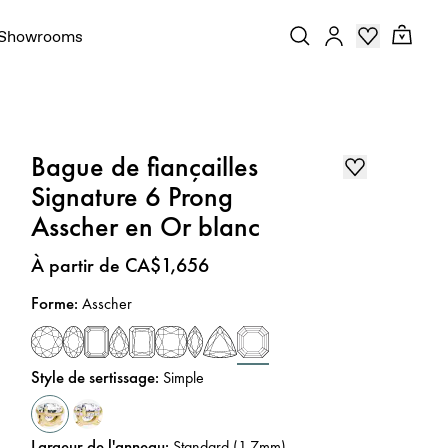
Showrooms
Bague de fiançailles
Signature 6 Prong
Asscher en Or blanc
Prix
:
À partir de CA$1,656
Forme
:
Asscher
Style de sertissage
:
Simple
Largeur de l'anneau
:
Standard (1,7mm)