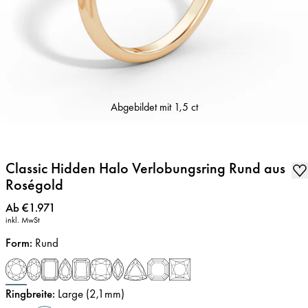
Abgebildet mit
1,5 ct
Classic Hidden Halo Verlobungsring Rund aus
Roségold
Preis
:
Ab €1.971
inkl. MwSt
Form
:
Rund
Ringbreite
:
Large (2,1mm)