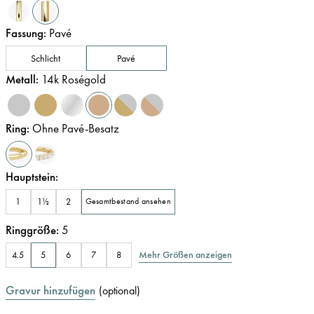
Fassung
:
Pavé
Schlicht
Pavé
Metall
:
14k Roségold
Ring
:
Ohne Pavé-Besatz
Hauptstein
:
1
1½
2
Gesamtbestand ansehen
Ringgröße
:
5
Mehr Größen anzeigen
4.5
5
6
7
8
Gravur hinzufügen
(
optional
)