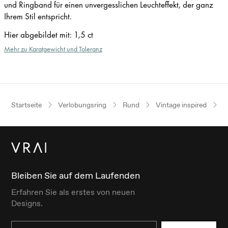
und Ringband für einen unvergesslichen Leuchteffekt, der ganz
Ihrem Stil entspricht.
Hier abgebildet mit
:
1,5 ct
Mehr zu Karatgewicht und Toleranz
Startseite
Verlobungsring
Rund
Vintage inspired
R
Bleiben Sie auf dem Laufenden
Erfahren Sie als erstes von neuen
Designs.
Email