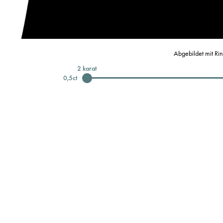
Abgebildet mit Ri
2
karat
0,5
ct