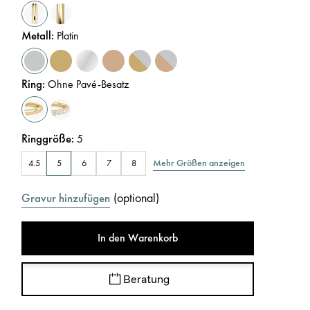
Metall
:
Platin
Ring
:
Ohne Pavé-Besatz
Ringgröße
:
5
Mehr Größen anzeigen
4.5
5
6
7
8
(
optional
)
Gravur hinzufügen
In den Warenkorb
Beratung