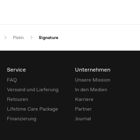
Platin
Signature
Service
Unternehmen
FAQ
Unsere Mission
Versand und Lieferung
In den Medien
Retouren
Karriere
Lifetime Care Package
Partner
Finanzierung
Journal