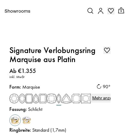
Showrooms
Signature Verlobungsring
Marquise aus Platin
Preis
:
Ab €1.355
inkl. MwSt
Form
:
90°
Marquise
Mehr anzeigen
Fassung
:
Schlicht
Ringbreite
:
Standard (1,7mm)