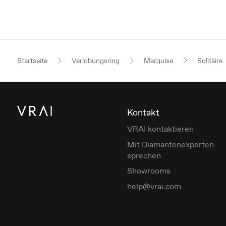
Startseite
Verlobungsring
Marquise
Solitäire
Kontakt
VRAI kontaktieren
Mit Diamantenexperten
sprechen
Showrooms
help@vrai.com