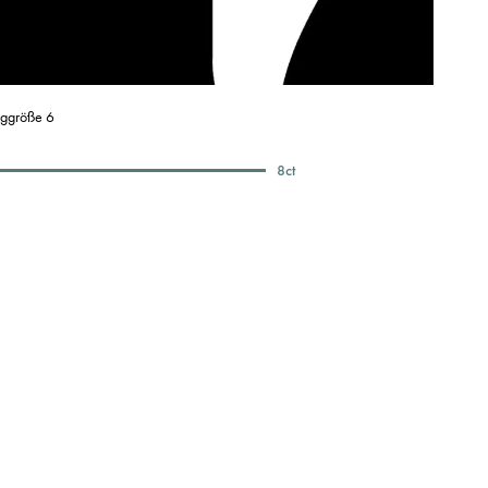
nggröße 6
8
ct