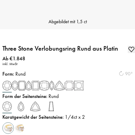
Abgebildet mit
1,5 ct
Three Stone Verlobungsring Rund aus Platin
Preis
:
Ab €1.848
inkl. MwSt
Form
:
Rund
90°
Form der Seitensteine
:
Rund
Karatgewicht der Seitensteine
:
1/4
ct x 2