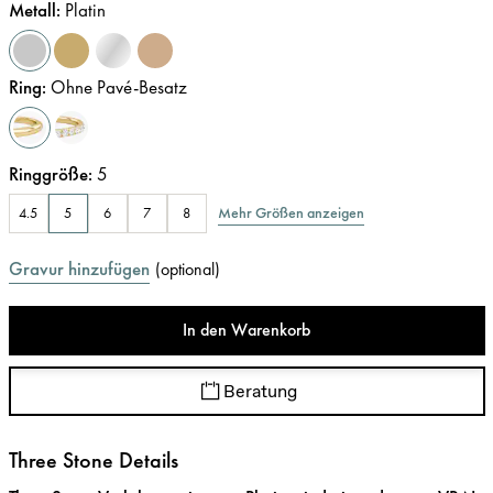
Metall
:
Platin
Ring
:
Ohne Pavé-Besatz
Ringgröße
:
5
Mehr Größen anzeigen
4.5
5
6
7
8
Gravur hinzufügen
(
optional
)
In den Warenkorb
Beratung
Three Stone Details