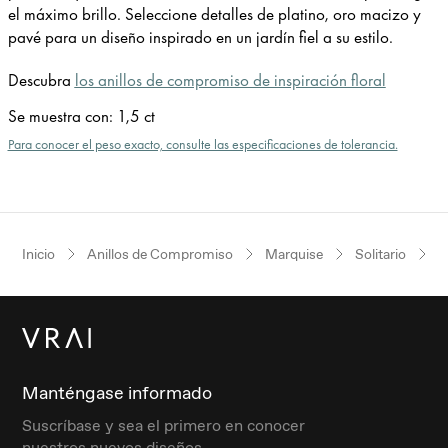
el máximo brillo. Seleccione detalles de platino, oro macizo y
pavé para un diseño inspirado en un jardín fiel a su estilo.
Descubra
los anillos de compromiso de inspiración floral
Se muestra con
:
1,5 ct
Para conocer el peso exacto, consulte las especificaciones de tolerancia.
Inicio
Anillos de Compromiso
Marquise
Solitario
O
Manténgase informado
Suscríbase y sea el primero en conocer
nuestros nuevos diseños.