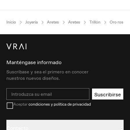
Inicio
Joyería
Aretes
Aretes
Trillón
Oro rosa
Manténgase informado
Suscríbase y sea el primero en conocer
nuestros nuevos diseños.
Email
Suscribirse
Aceptar
condiciones y política de privacidad
Contacto