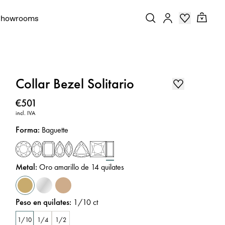
Showrooms
Collar Bezel Solitario
Precio
:
€501
incl. IVA
Forma
:
Baguette
Metal
:
Oro amarillo de 14 quilates
Peso en quilates
:
1/10
ct
1/10
1/4
1/2