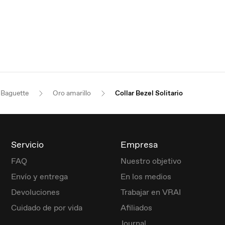
Baguette
Oro amarillo
Collar Bezel Solitario
Servicio
Empresa
FAQ
Nuestro objetivo
Envío y entrega
En los medios
Devoluciones
Trabajar en VRAI
Cuidado de por vida
Afiliados
Journal