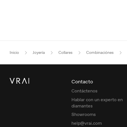
Inicio
Joyería
Collares
Combinaciónes
Contacto
Contáctenos
Hablar con un experto en
diamantes
Showrooms
help@vrai.com