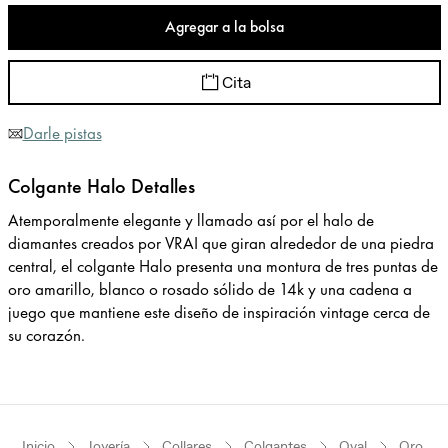
Agregar a la bolsa
Cita
Darle pistas
Colgante Halo Detalles
Atemporalmente elegante y llamado así por el halo de
diamantes creados por VRAI que giran alrededor de una piedra
central, el colgante Halo presenta una montura de tres puntas de
oro amarillo, blanco o rosado sólido de 14k y una cadena a
juego que mantiene este diseño de inspiración vintage cerca de
su corazón.
Inicio
Joyería
Collares
Colgantes
Oval
Oro bla