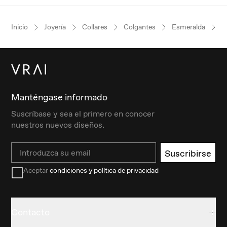
Inicio
Joyería
Collares
Colgantes
Esmeralda
O
Manténgase informado
Suscríbase y sea el primero en conocer
nuestros nuevos diseños.
Email
Suscribirse
Aceptar
condiciones y política de privacidad
Contacto