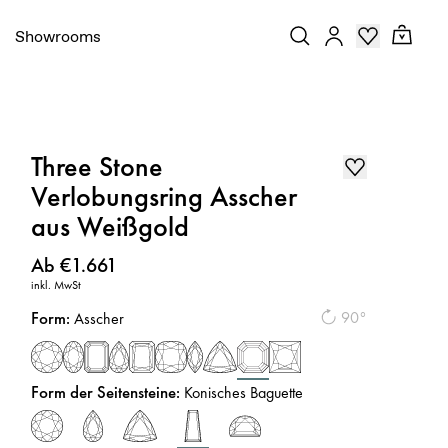
Showrooms
Three Stone
Verlobungsring Asscher
aus Weißgold
Preis
:
Ab €1.661
inkl. MwSt
Form
:
90°
Asscher
Form der Seitensteine
:
Konisches Baguette