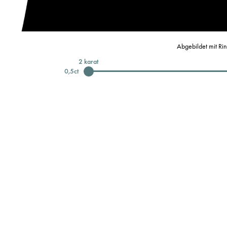
Abgebildet mit Ri
2
karat
0,5
ct