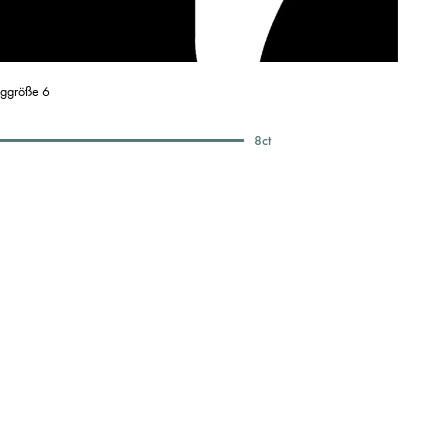
nggröße 6
8
ct