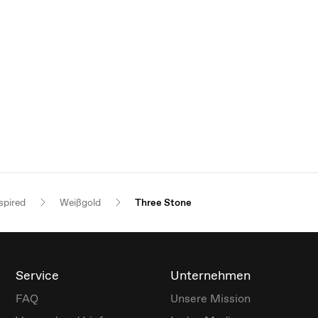
spired
Weißgold
Three Stone
Service
Unternehmen
FAQ
Unsere Mission