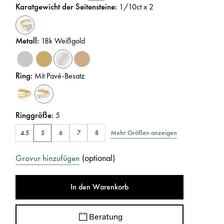
Karatgewicht der Seitensteine
:
1/10
ct x 2
Metall
:
18k Weißgold
Ring
:
Mit Pavé-Besatz
Ringgröße
:
5
Mehr Größen anzeigen
4.5
5
6
7
8
(
optional
)
Gravur hinzufügen
In den Warenkorb
Beratung