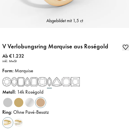
Abgebildet mit
1,5 ct
V Verlobungsring Marquise aus Roségold
Preis
:
Ab €1.232
inkl. MwSt
Form
:
Marquise
Metall
:
14k Roségold
Ring
:
Ohne Pavé-Besatz