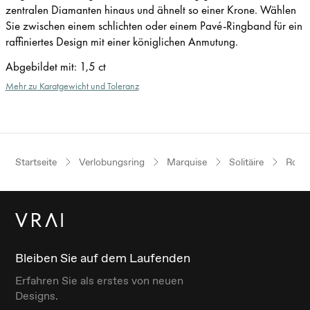
zentralen Diamanten hinaus und ähnelt so einer Krone. Wählen
Sie zwischen einem schlichten oder einem Pavé-Ringband für ein
raffiniertes Design mit einer königlichen Anmutung.
Abgebildet mit
:
1,5 ct
Mehr zu Karatgewicht und Toleranz
Startseite
Verlobungsring
Marquise
Solitäire
Rosé
Bleiben Sie auf dem Laufenden
Erfahren Sie als erstes von neuen
Designs.