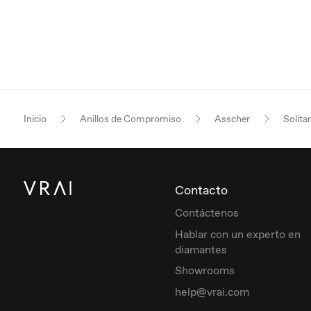
Inicio
Anillos de Compromiso
Asscher
Solitar
Contacto
Contáctenos
Hablar con un experto en
diamantes
Showrooms
help@vrai.com