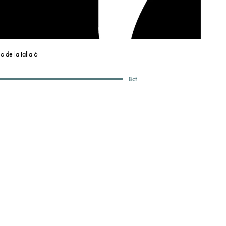
o de la talla 6
8
ct