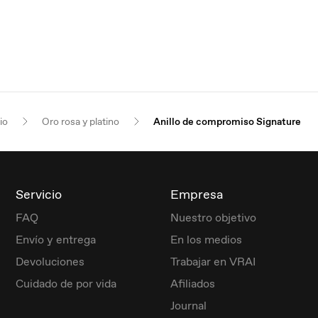
io
Oro rosa y platino
Anillo de compromiso Signature
Servicio
Empresa
FAQ
Nuestro objetivo
Envío y entrega
En los medios
Devoluciones
Trabajar en VRAI
Cuidado de por vida
Afiliados
Journal