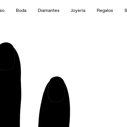
n
1,5 ct
so
Boda
Diamantes
Joyería
Regalos