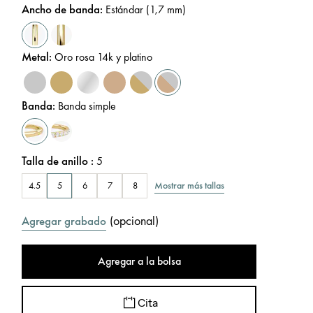
Ancho de banda
:
Estándar (1,7 mm)
Metal
:
Oro rosa 14k y platino
Banda
:
Banda simple
Talla de anillo
:
5
Mostrar más tallas
4.5
5
6
7
8
(
opcional
)
Agregar grabado
Agregar a la bolsa
Cita