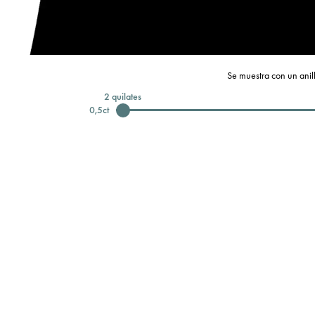
Se muestra con un anill
2
quilates
0,5
ct