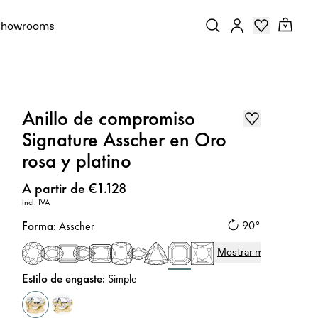
Showrooms
Anillo de compromiso
Signature Asscher en Oro
rosa y platino
Precio
:
A partir de €1.128
incl. IVA
Forma
:
90°
Asscher
Mostrar más
Estilo de engaste
:
Simple