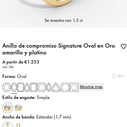
Se muestra con
1,5 ct
Anillo de compromiso Signature Oval en Oro
amarillo y platino
Precio
:
A partir de €1.253
incl. IVA
Forma
:
Oval
90°
Mostrar más
Estilo de engaste
:
Simple
Ancho de banda
:
Estándar (1,7 mm)