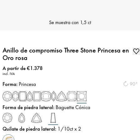
Se muestra con
1,5 ct
Anillo de compromiso Three Stone Princesa en
Oro rosa
Precio
:
A partir de €1.378
incl. IVA
Forma
:
Princesa
90°
Forma de piedra lateral
:
Baguette Cónica
Quilate de piedra lateral
:
1/10
ct x 2