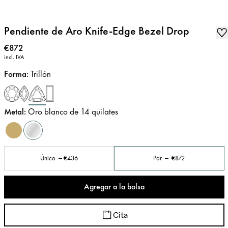
Pendiente de Aro Knife-Edge Bezel Drop
Precio
:
€872
incl. IVA
Forma
:
Trillón
Metal
:
Oro blanco de 14 quilates
Único
€436
Par
€872
Agregar a la bolsa
Cita