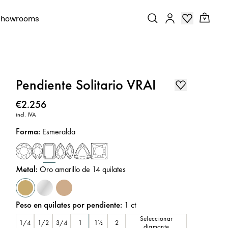
Showrooms
Pendiente Solitario VRAI
Precio
:
€2.256
incl. IVA
Forma
:
Esmeralda
Metal
:
Oro amarillo de 14 quilates
Peso en quilates por pendiente
:
1
ct
Seleccionar
1/4
1/2
3/4
1
1½
2
diamante