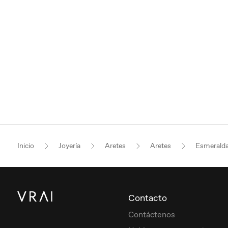
Inicio
Joyería
Aretes
Aretes
Esmerald
Contacto
Contáctenos