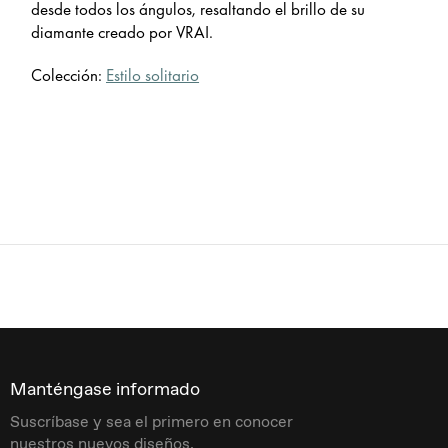
desde todos los ángulos, resaltando el brillo de su
diamante creado por VRAI.
Colección:
Estilo solitario
Manténgase informado
Suscríbase y sea el primero en conocer
nuestros nuevos diseños.