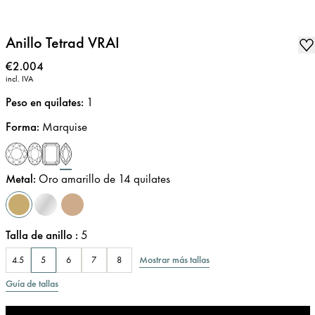
Anillo Tetrad VRAI
Precio
:
€2.004
incl. IVA
Peso en quilates
:
1
Forma
:
Marquise
Metal
:
Oro amarillo de 14 quilates
Talla de anillo
:
5
Mostrar más tallas
4.5
5
6
7
8
Guía de tallas