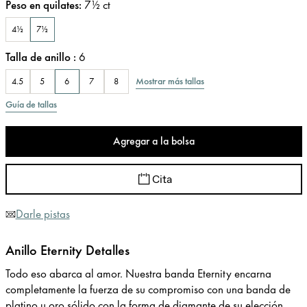
Peso en quilates
:
7½
ct
4½
7½
Talla de anillo
:
6
Mostrar más tallas
4.5
5
6
7
8
Guía de tallas
Agregar a la bolsa
Cita
Darle pistas
Anillo Eternity Detalles
Todo eso abarca al amor. Nuestra banda Eternity encarna
completamente la fuerza de su compromiso con una banda de
platino u oro sólido con la forma de diamante de su elección