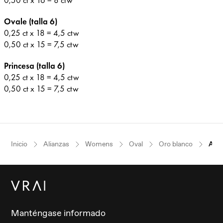
0,50 ct x 16 = 8 ctw
Ovale (talla 6)
0,25 ct x 18 = 4,5 ctw
0,50 ct x 15 = 7,5 ctw
Princesa (talla 6)
0,25 ct x 18 = 4,5 ctw
0,50 ct x 15 = 7,5 ctw
Inicio
Alianzas
Womens
Oval
Oro blanco
Anil
Manténgase informado