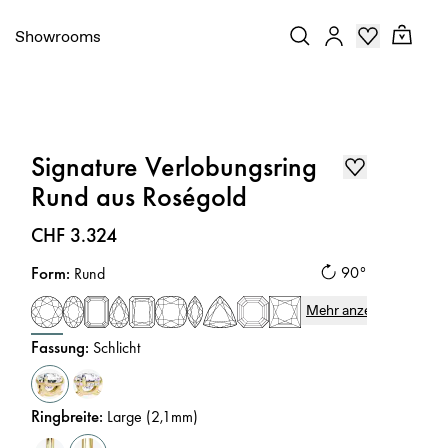
Showrooms
Signature Verlobungsring
Rund aus Roségold
Preis
:
CHF 3.324
Form
:
90°
Rund
Mehr anzeigen
Fassung
:
Schlicht
Ringbreite
:
Large (2,1mm)