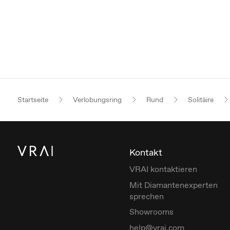
Startseite
Verlobungsring
Rund
Solitäire
Kontakt
VRAI kontaktieren
Mit Diamantenexperten
sprechen
Showrooms
help@vrai.com