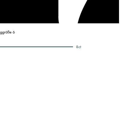
nggröße 6
8
ct