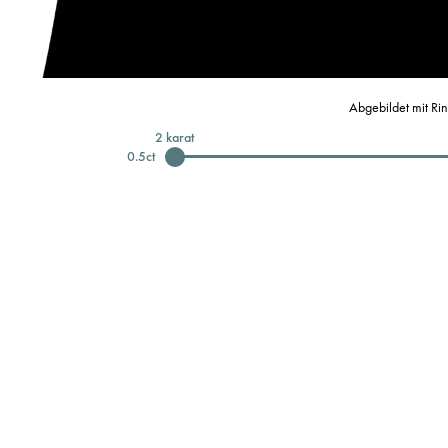
Abgebildet mit Ri
2
karat
0.5
ct