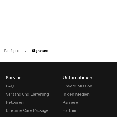
Roségold
Signature
Service
Unternehmen
FAQ
Unsere Mission
Versand und Lieferung
In den Medien
Retouren
Karriere
Lifetime Care Package
Partner