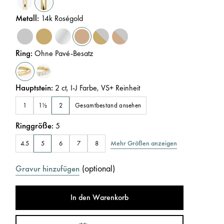
Metall
:
14k Roségold
Ring
:
Ohne Pavé-Besatz
Hauptstein
:
2
ct
,
I-J
Farbe
,
VS+
Reinheit
Gesamtbestand ansehen
1
1½
2
Ringgröße
:
5
Mehr Größen anzeigen
4.5
5
6
7
8
(
optional
)
Gravur hinzufügen
In den Warenkorb