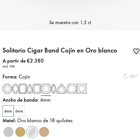
Se muestra con
1,5 ct
Solitario Cigar Band Cojín en Oro blanco
Precio
:
A partir de €2.380
incl. IVA
Forma
:
Cojín
90°
Ancho de banda
:
4mm
4mm
6mm
Metal
:
Oro blanco de 18 quilates