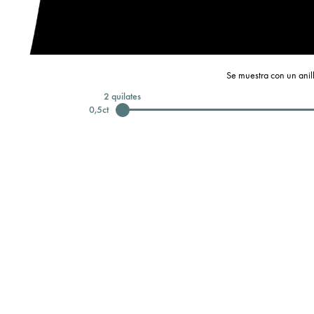
Se muestra con un anill
2
quilates
0,5
ct