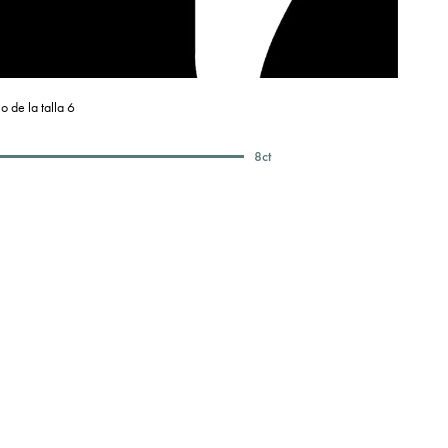
o de la talla 6
8
ct