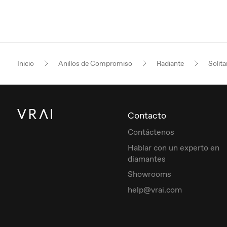
Inicio
Anillos de Compromiso
Radiante
Solita
Contacto
Contáctenos
Hablar con un experto en
diamantes
Showrooms
help@vrai.com