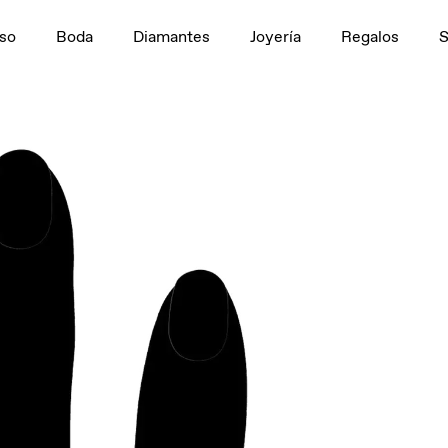
n
1,5 ct
so
Boda
Diamantes
Joyería
Regalos