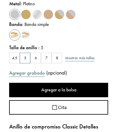
Metal
:
Platino
Banda
:
Banda simple
Talla de anillo
:
5
Mostrar más tallas
4.5
5
6
7
8
(
opcional
)
Agregar grabado
Agregar a la bolsa
Cita
Anillo de compromiso Classic Detalles