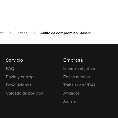
rio
Platino
Anillo de compromiso Classic
Servicio
Empresa
FAQ
Nuestro objetivo
Envío y entrega
En los medios
Devoluciones
Trabajar en VRAI
Cuidado de por vida
Afiliados
Journal