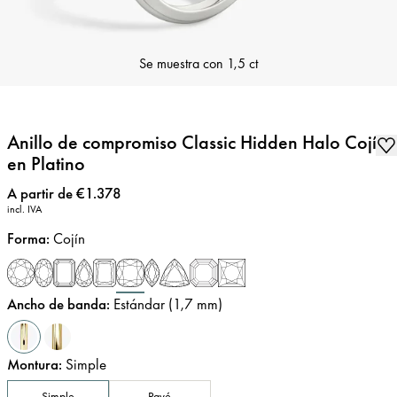
Se muestra con
1,5 ct
Anillo de compromiso Classic Hidden Halo Cojín
en Platino
Precio
:
A partir de €1.378
incl. IVA
Forma
:
Cojín
Ancho de banda
:
Estándar (1,7 mm)
Montura
:
Simple
Simple
Pavé