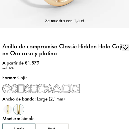
Se muestra con
1,5 ct
Anillo de compromiso Classic Hidden Halo Cojín
en Oro rosa y platino
Precio
:
A partir de €1.879
incl. IVA
Forma
:
Cojín
Ancho de banda
:
Large (2,1mm)
Montura
:
Simple
Simple
Pavé