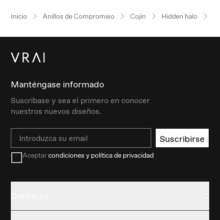
Inicio
Anillos de Compromiso
Cojín
Hidden halo
Or
Manténgase informado
Suscríbase y sea el primero en conocer
nuestros nuevos diseños.
Email
Suscribirse
Aceptar
condiciones y política de privacidad
Contacto