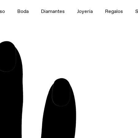
n
1,5 ct
so
Boda
Diamantes
Joyería
Regalos