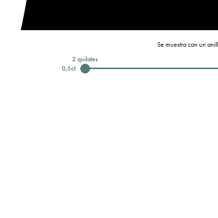
Se muestra con un anill
2
quilates
0,5
ct