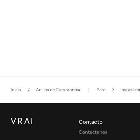
Inicio
Anillos de Compromiso
Pera
Inspiració
Contacto
Contáctenos