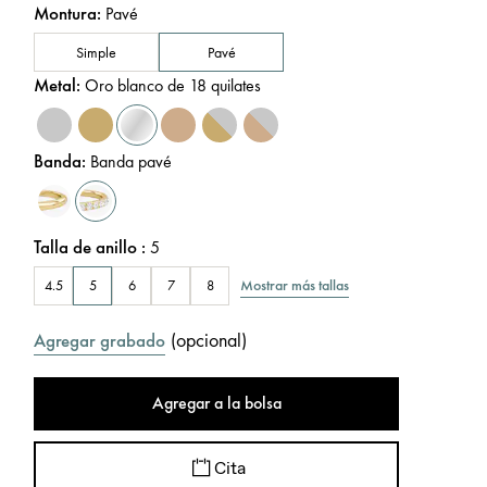
Montura
:
Pavé
Simple
Pavé
Metal
:
Oro blanco de 18 quilates
Banda
:
Banda pavé
Talla de anillo
:
5
Mostrar más tallas
4.5
5
6
7
8
(
opcional
)
Agregar grabado
Agregar a la bolsa
Cita