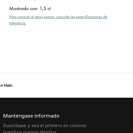
Mostrado con
:
1,5 ct
Para conocer el peso exacto, consulte las especificaciones de
tolerancia.
en Halo
Manténgase informado
Suscríbase y sea el primero en conocer
nuestros nuevos diseños.