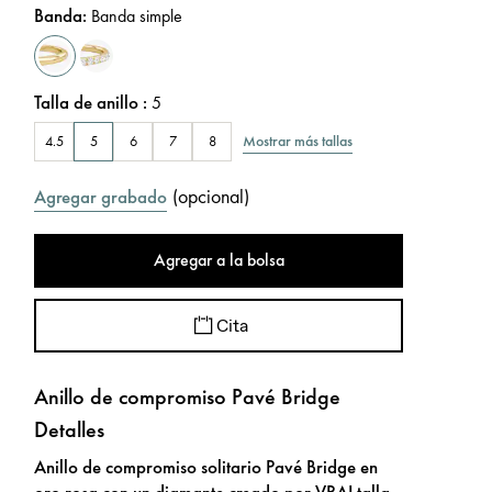
Banda
:
Banda simple
Talla de anillo
:
5
Mostrar más tallas
4.5
5
6
7
8
(
opcional
)
Agregar grabado
Agregar a la bolsa
Cita
Anillo de compromiso Pavé Bridge
Detalles
Anillo de compromiso solitario Pavé Bridge en
oro rosa con un diamante creado por VRAI talla