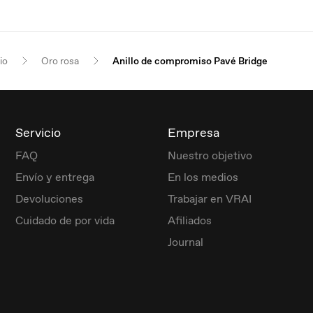
io
Oro rosa
Anillo de compromiso Pavé Bridge
Servicio
Empresa
FAQ
Nuestro objetivo
Envío y entrega
En los medios
Devoluciones
Trabajar en VRAI
Cuidado de por vida
Afiliados
Journal