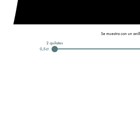
Se muestra con un anill
2
quilates
0,5
ct