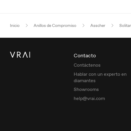
Inicio
Anillos de Compromiso
Asscher
Solitar
Contacto
Contáctenos
Hablar con un experto en
diamantes
Showrooms
help@vrai.com