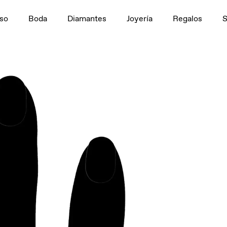
n
1,5 ct
so
Boda
Diamantes
Joyería
Regalos
tivo