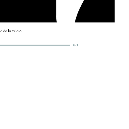
o de la talla 6
8
ct