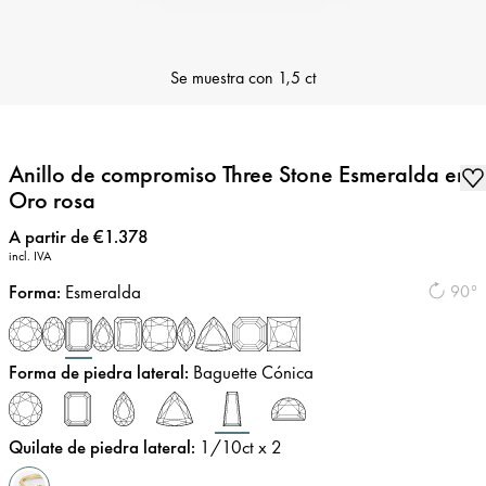
Se muestra con
1,5 ct
Anillo de compromiso Three Stone Esmeralda en
Oro rosa
Precio
:
A partir de €1.378
incl. IVA
Forma
:
Esmeralda
90°
Forma de piedra lateral
:
Baguette Cónica
Quilate de piedra lateral
:
1/10
ct x 2