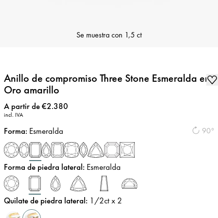
Se muestra con
1,5 ct
Anillo de compromiso Three Stone Esmeralda en
Oro amarillo
Precio
:
A partir de €2.380
incl. IVA
Forma
:
Esmeralda
90°
Forma de piedra lateral
:
Esmeralda
Quilate de piedra lateral
:
1/2
ct x 2