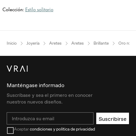
Colección:
Estilo solitario
Inicio
Joyería
Aretes
Aretes
Brillante
Oro rosa
Manténgase informado
Suscríbase y sea el primero en conocer
nuestros nuevos diseños.
Email
Suscribirse
Aceptar
condiciones y política de privacidad