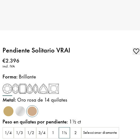
Pendiente Solitario VRAI
Precio
:
€2.396
incl. IVA
Forma
:
Brillante
Metal
:
Oro rosa de 14 quilates
Peso en quilates por pendiente
:
1½
ct
1/4
1/3
1/2
3/4
1
1½
2
Seleccionar diamante