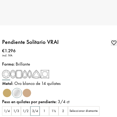
Pendiente Solitario VRAI
Precio
:
€1.296
incl. IVA
Forma
:
Brillante
Metal
:
Oro blanco de 14 quilates
Peso en quilates por pendiente
:
3/4
ct
1/4
1/3
1/2
3/4
1
1½
2
Seleccionar diamante