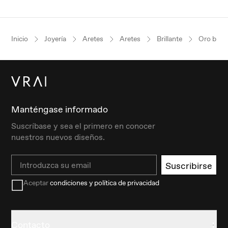
Inicio
Joyería
Aretes
Aretes
Brillante
Oro blan
Manténgase informado
Suscríbase y sea el primero en conocer
nuestros nuevos diseños.
Email
Suscribirse
Aceptar
condiciones y política de privacidad
Contacto