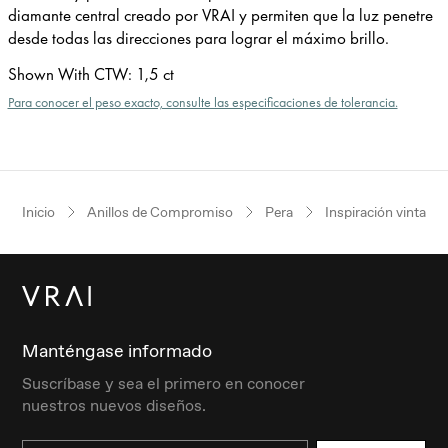
diamante central creado por VRAI y permiten que la luz penetre
desde todas las direcciones para lograr el máximo brillo.
Shown With CTW
:
1,5 ct
Para conocer el peso exacto, consulte las especificaciones de tolerancia.
Inicio
Anillos de Compromiso
Pera
Inspiración vintage
Manténgase informado
Suscríbase y sea el primero en conocer
nuestros nuevos diseños.