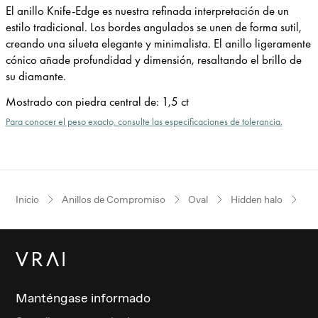
El anillo Knife-Edge es nuestra refinada interpretación de un
estilo tradicional. Los bordes angulados se unen de forma sutil,
creando una silueta elegante y minimalista. El anillo ligeramente
cónico añade profundidad y dimensión, resaltando el brillo de
su diamante.
Mostrado con piedra central de
:
1,5 ct
Para conocer el peso exacto, consulte las especificaciones de tolerancia.
Inicio
Anillos de Compromiso
Oval
Hidden halo
Or
Manténgase informado