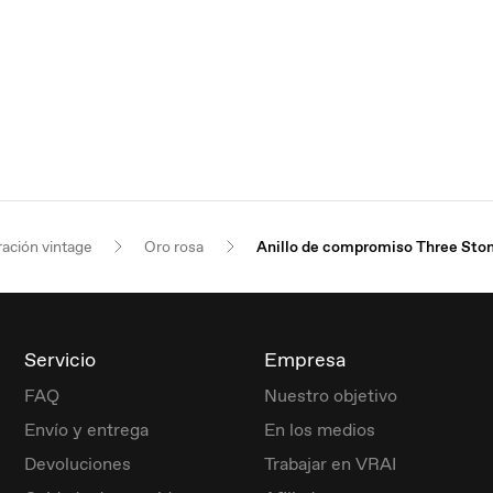
ración vintage
Oro rosa
Anillo de compromiso Three Sto
Servicio
Empresa
FAQ
Nuestro objetivo
Envío y entrega
En los medios
Devoluciones
Trabajar en VRAI