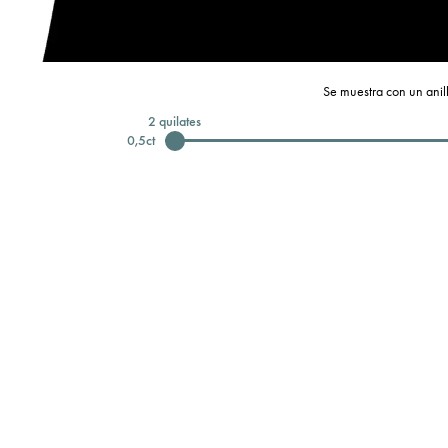
Se muestra con un anill
2
quilates
0,5
ct