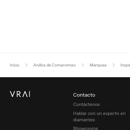
Inicio
Anillos de Compromiso
Marquise
Inspi
Contacto
Contáctenos
Hablar con un experto en
diamantes
Showrooms