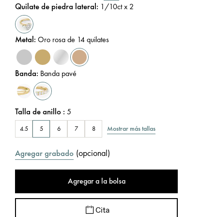
Quilate de piedra lateral
:
1/10
ct x 2
Metal
:
Oro rosa de 14 quilates
Banda
:
Banda pavé
Talla de anillo
:
5
Mostrar más tallas
4.5
5
6
7
8
(
opcional
)
Agregar grabado
Agregar a la bolsa
Cita