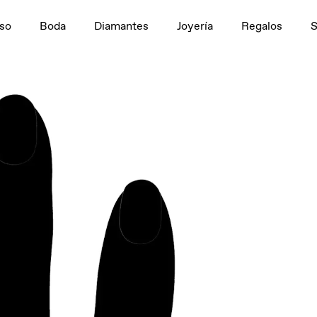
n
1,5 ct
so
Boda
Diamantes
Joyería
Regalos