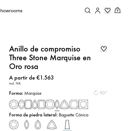
Showrooms
Anillo de compromiso
Three Stone Marquise en
Oro rosa
Precio
:
A partir de €1.563
incl. IVA
Forma
:
90°
Marquise
Forma de piedra lateral
:
Baguette Cónica