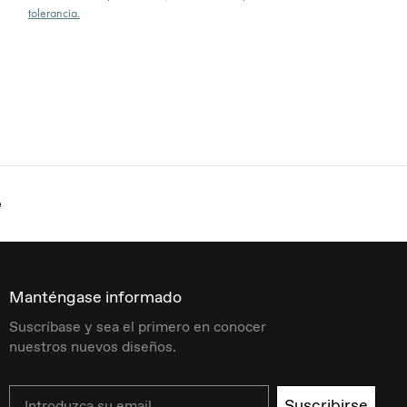
tolerancia.
e
Manténgase informado
Suscríbase y sea el primero en conocer
nuestros nuevos diseños.
Email
Suscribirse