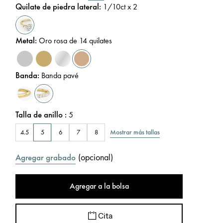
Quilate de piedra lateral
:
1/10
ct x 2
Metal
:
Oro rosa de 14 quilates
Banda
:
Banda pavé
Talla de anillo
:
5
Mostrar más tallas
4.5
5
6
7
8
(
opcional
)
Agregar grabado
Agregar a la bolsa
Cita