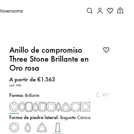
Showrooms
Anillo de compromiso
Three Stone Brillante en
Oro rosa
Precio
:
A partir de €1.563
incl. IVA
Forma
:
90°
Brillante
Forma de piedra lateral
:
Baguette Cónica