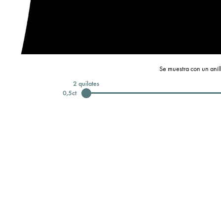
Se muestra con un anill
2
quilates
0,5
ct