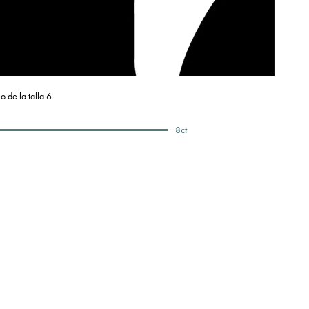
o de la talla 6
8
ct