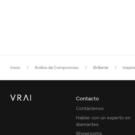
Inicio
Anillos de Compromiso
Brillante
Inspir
Contacto
Contáctenos
Hablar con un experto en
diamantes
Showrooms