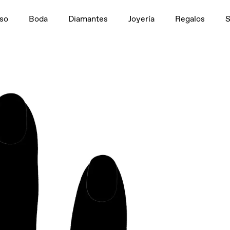
n
1,5 ct
so
Boda
Diamantes
Joyería
Regalos