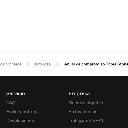
ación vintage
Oro rosa
Anillo de compromiso Three Ston
Servicio
Empresa
FAQ
Nuestro objetivo
Envío y entrega
En los medios
Devoluciones
Trabajar en VRAI