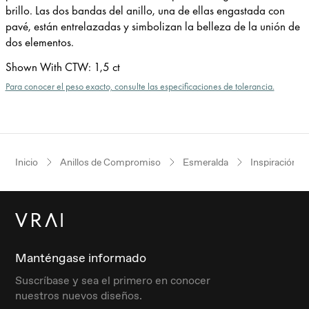
brillo. Las dos bandas del anillo, una de ellas engastada con
pavé, están entrelazadas y simbolizan la belleza de la unión de
dos elementos.
Shown With CTW
:
1,5 ct
Para conocer el peso exacto, consulte las especificaciones de tolerancia.
Inicio
Anillos de Compromiso
Esmeralda
Inspiración v
Manténgase informado
Suscríbase y sea el primero en conocer
nuestros nuevos diseños.