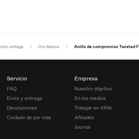
ación vintage
Oro blanco
Anillo de compromiso Twisted F
Servicio
Empresa
FAQ
Nuestro objetivo
Envío y entrega
En los medios
Devoluciones
Trabajar en VRAI
Cuidado de por vida
Afiliados
Journal