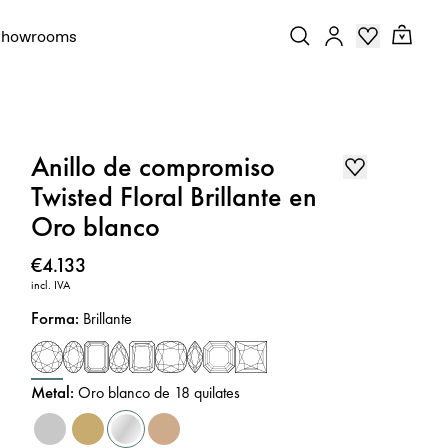
Showrooms
Anillo de compromiso
Twisted Floral Brillante en
Oro blanco
Precio
:
€4.133
incl. IVA
Forma
:
Brillante
Metal
:
Oro blanco de 18 quilates