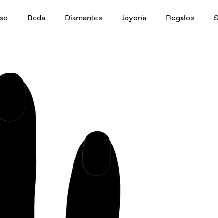
n
1,5 ct
so
Boda
Diamantes
Joyería
Regalos