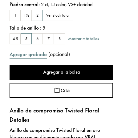
Piedra central
:
2
ct
,
I-J
color
,
VS+
claridad
Ver stock total
1
1½
2
Talla de anillo
:
5
Mostrar más tallas
4.5
5
6
7
8
(
opcional
)
Agregar grabado
Agregar a la bolsa
Cita
Anillo de compromiso Twisted Floral
Detalles
Anillo de compromiso Twisted Floral en oro
blanco con un diamante creado por VRAI