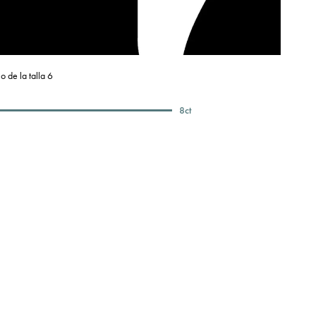
o de la talla 6
8
ct