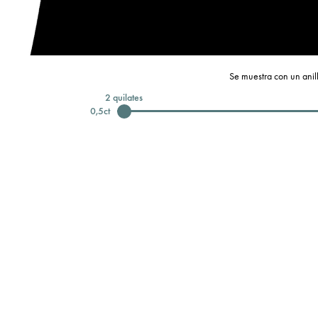
Se muestra con un anill
2
quilates
0,5
ct