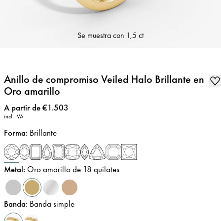
Se muestra con
1,5 ct
Anillo de compromiso Veiled Halo Brillante en
Oro amarillo
Precio
:
A partir de €1.503
incl. IVA
Forma
:
Brillante
Metal
:
Oro amarillo de 18 quilates
Banda
:
Banda simple