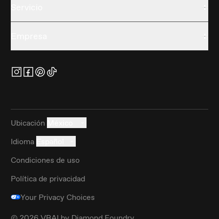
Servicio
Empresa
Ubicación
México
Idioma
Español
Condiciones de uso
Política de privacidad
Your Privacy Choices
©
2026
VRAI by Diamond Foundry