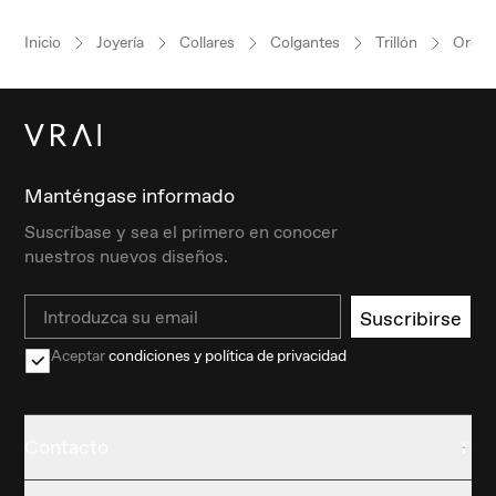
Inicio
Joyería
Collares
Colgantes
Trillón
Oro b
Manténgase informado
Suscríbase y sea el primero en conocer
nuestros nuevos diseños.
Email
Suscribirse
Aceptar
condiciones y política de privacidad
Contacto