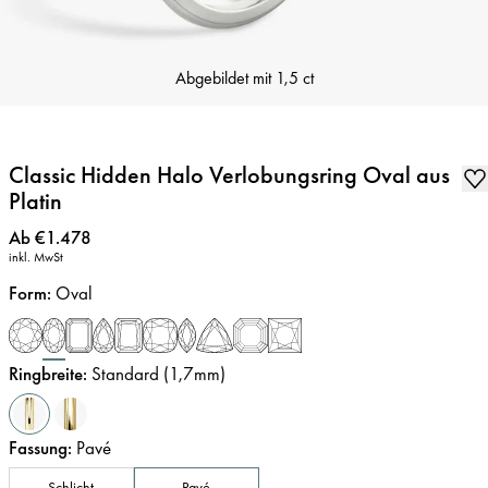
Abgebildet mit
1,5 ct
Classic Hidden Halo Verlobungsring Oval aus
Platin
Preis
:
Ab €1.478
inkl. MwSt
Form
:
Oval
Ringbreite
:
Standard (1,7mm)
Fassung
:
Pavé
Schlicht
Pavé