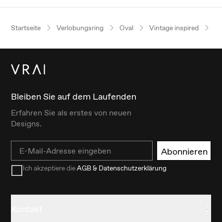
Startseite
Verlobungsring
Oval
Vintage inspired
Pl
Bleiben Sie auf dem Laufenden
Erfahren Sie als erstes von neuen
Designs.
Email
Abonnieren
Ich akzeptiere die
AGB & Datenschutzerklärung
Kontakt