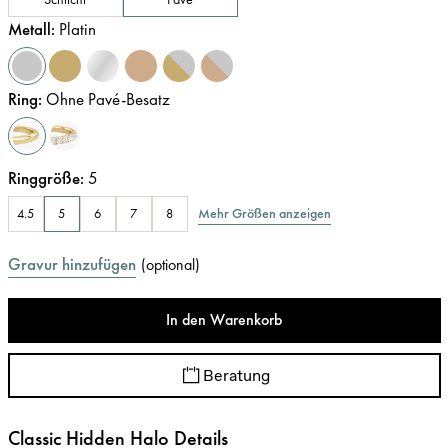
Metall
:
Platin
Ring
:
Ohne Pavé-Besatz
Ringgröße
:
5
Mehr Größen anzeigen
4.5
5
6
7
8
Gravur hinzufügen
(
optional
)
In den Warenkorb
Beratung
Classic Hidden Halo Details