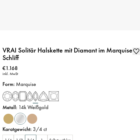
VRAI Solitär Halskette mit Diamant im Marquise-
Schliff
Preis
:
€1.168
inkl. MwSt
Form
:
Marquise
Metall
:
14k Weißgold
Karatgewicht
:
3/4
ct