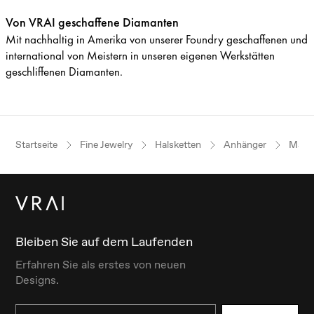
Von VRAI geschaffene Diamanten
Mit nachhaltig in Amerika von unserer Foundry geschaffenen und
international von Meistern in unseren eigenen Werkstätten
geschliffenen Diamanten.
Startseite
Fine Jewelry
Halsketten
Anhänger
Marq
Bleiben Sie auf dem Laufenden
Erfahren Sie als erstes von neuen
Designs.
Email