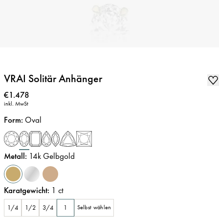
VRAI Solitär Anhänger
Preis
:
€1.478
inkl. MwSt
Form
:
Oval
Metall
:
14k Gelbgold
Karatgewicht
:
1
ct
1/4
1/2
3/4
1
Selbst wählen