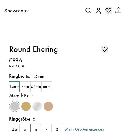
Showrooms
Round Ehering
Preis
:
€986
inkl. MwSt
Ringbreite
:
1.5mm
1.5mm
3mm
4.5mm
6mm
Metall
:
Platin
Ringgröße
:
6
Mehr Größen anzeigen
4.5
5
6
7
8