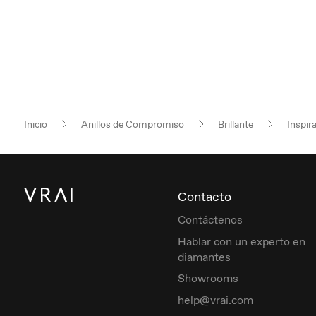
Inicio
Anillos de Compromiso
Brillante
Inspir
Contacto
Contáctenos
Hablar con un experto en
diamantes
Showrooms
help@vrai.com