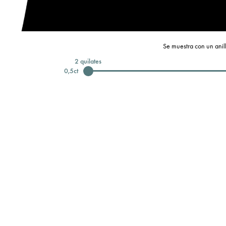
Se muestra con un anill
2
quilates
0,5
ct