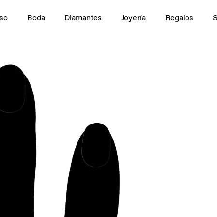
n
1,5 ct
tivo
so
Boda
Diamantes
Joyería
Regalos