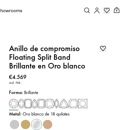
Showrooms
Anillo de compromiso
Floating Split Band
Brillante en Oro blanco
Precio
:
€4.569
incl. IVA
Forma
:
Brillante
Metal
:
Oro blanco de 18 quilates