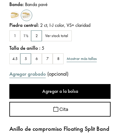
Banda
:
Banda pavé
Piedra central
:
2
ct
,
I-J
color
,
VS+
claridad
Ver stock total
1
1½
2
Talla de anillo
:
5
Mostrar más tallas
4.5
5
6
7
8
(
opcional
)
Agregar grabado
Agregar a la bolsa
Cita
Anillo de compromiso Floating Split Band