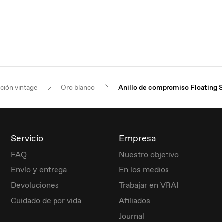
ación vintage
Oro blanco
Anillo de compromiso Floating S
Servicio
Empresa
FAQ
Nuestro objetivo
Envío y entrega
En los medios
Devoluciones
Trabajar en VRAI
Cuidado de por vida
Afiliados
Journal