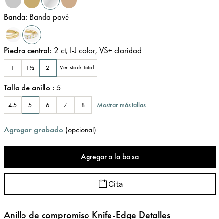
Banda
:
Banda pavé
Piedra central
:
2
ct
,
I-J
color
,
VS+
claridad
1
1½
2
Ver stock total
Talla de anillo
:
5
Mostrar más tallas
4.5
5
6
7
8
Agregar grabado
(
opcional
)
Agregar a la bolsa
Cita
Anillo de compromiso Knife-Edge Detalles