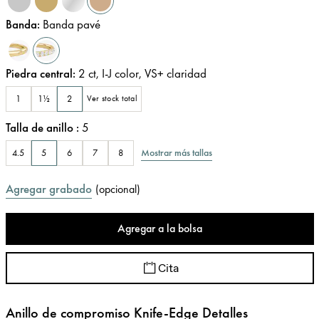
Banda
:
Banda pavé
Piedra central
:
2
ct
,
I-J
color
,
VS+
claridad
1
1½
2
Ver stock total
Talla de anillo
:
5
Mostrar más tallas
4.5
5
6
7
8
Agregar grabado
(
opcional
)
Agregar a la bolsa
Cita
Anillo de compromiso Knife-Edge Detalles