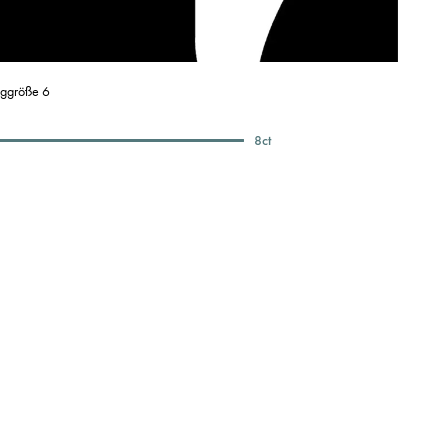
nggröße 6
8
ct