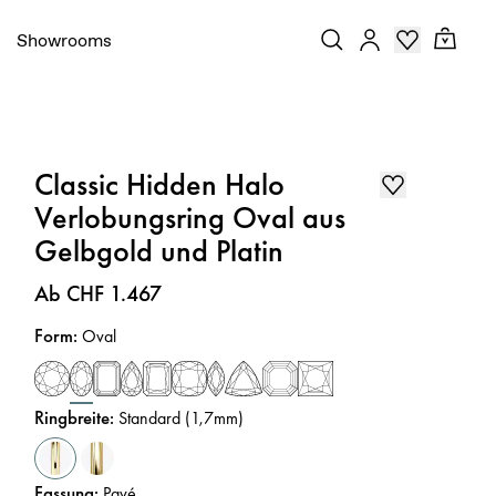
Showrooms
Classic Hidden Halo
Verlobungsring Oval aus
Gelbgold und Platin
Preis
:
Ab CHF 1.467
Form
:
Oval
Ringbreite
:
Standard (1,7mm)
Fassung
:
Pavé