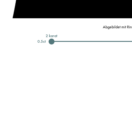
Abgebildet mit Ri
2
karat
0.5
ct