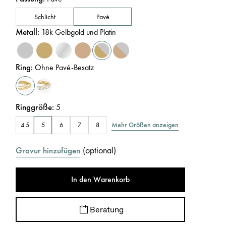
Schlicht
Pavé
Metall
:
18k Gelbgold und Platin
Ring
:
Ohne Pavé-Besatz
Ringgröße
:
5
Mehr Größen anzeigen
4.5
5
6
7
8
(
optional
)
Gravur hinzufügen
In den Warenkorb
Beratung