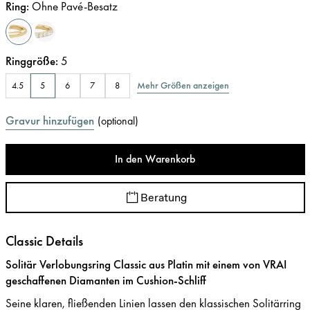
Ring
:
Ohne Pavé-Besatz
Ringgröße
:
5
Mehr Größen anzeigen
4.5
5
6
7
8
Gravur hinzufügen
(
optional
)
In den Warenkorb
Beratung
Classic Details
Solitär Verlobungsring Classic aus Platin mit einem von VRAI
geschaffenen Diamanten im Cushion-Schliff
Seine klaren, fließenden Linien lassen den klassischen Solitärring