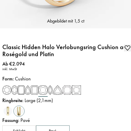
Abgebildet mit
1,5 ct
Classic Hidden Halo Verlobungsring Cushion aus
Roségold und Platin
Preis
:
Ab €2.094
inkl. MwSt
Form
:
Cushion
Ringbreite
:
Large (2,1mm)
Fassung
:
Pavé
Schlicht
Pavé