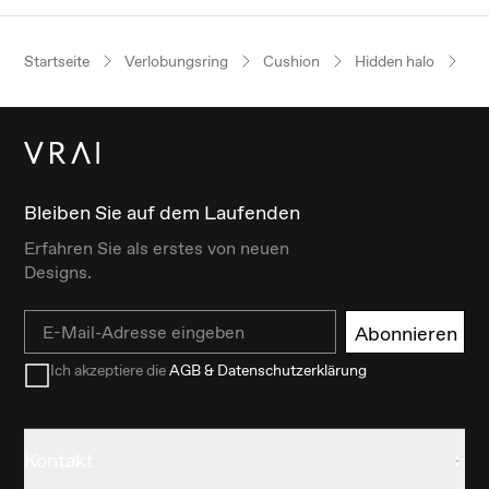
Startseite
Verlobungsring
Cushion
Hidden halo
Ro
Bleiben Sie auf dem Laufenden
Erfahren Sie als erstes von neuen
Designs.
Email
Abonnieren
Ich akzeptiere die
AGB & Datenschutzerklärung
Kontakt