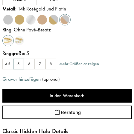
Metall
:
14k Roségold und Platin
Ring
:
Ohne Pavé-Besatz
Ringgröße
:
5
Mehr Größen anzeigen
4.5
5
6
7
8
Gravur hinzufügen
(
optional
)
In den Warenkorb
Beratung
Classic Hidden Halo Details