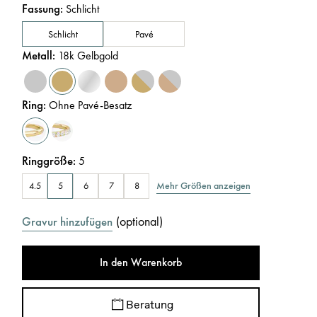
Fassung
:
Schlicht
Schlicht
Pavé
Metall
:
18k Gelbgold
Ring
:
Ohne Pavé-Besatz
Ringgröße
:
5
Mehr Größen anzeigen
4.5
5
6
7
8
(
optional
)
Gravur hinzufügen
In den Warenkorb
Beratung