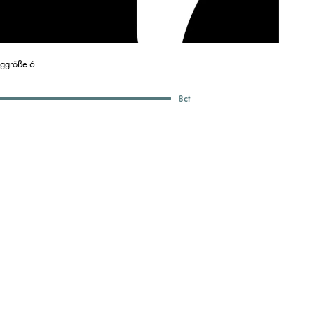
nggröße 6
8
ct