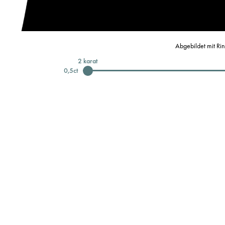
Abgebildet mit Ri
2
karat
0,5
ct