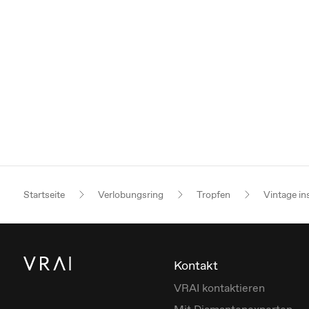
Startseite
Verlobungsring
Tropfen
Vintage in
Kontakt
VRAI kontaktieren
Mit Diamantenexperten