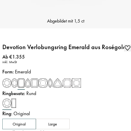
Abgebildet mit
1,5 ct
Devotion Verlobungsring Emerald aus Roségold
Preis
:
Ab €1.355
inkl. MwSt
Form
:
Emerald
Ringbesatz
:
Rund
Ring
:
Original
Original
Large