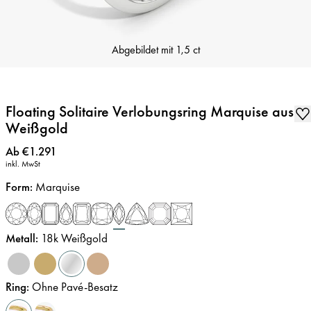
Abgebildet mit
1,5 ct
Floating Solitaire Verlobungsring Marquise aus
Weißgold
Preis
:
Ab €1.291
inkl. MwSt
Form
:
Marquise
Metall
:
18k Weißgold
Ring
:
Ohne Pavé-Besatz