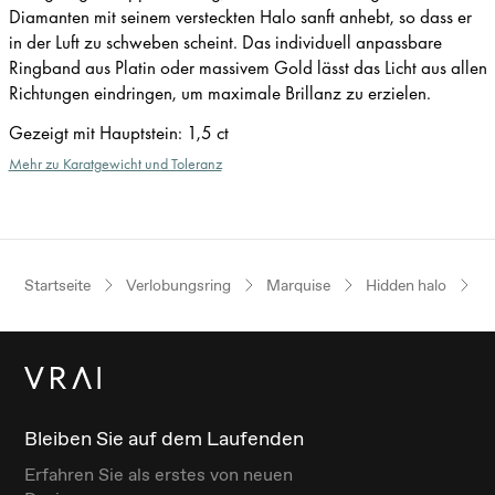
Diamanten mit seinem versteckten Halo sanft anhebt, so dass er
in der Luft zu schweben scheint. Das individuell anpassbare
Ringband aus Platin oder massivem Gold lässt das Licht aus allen
Richtungen eindringen, um maximale Brillanz zu erzielen.
Gezeigt mit Hauptstein
:
1,5 ct
Mehr zu Karatgewicht und Toleranz
Startseite
Verlobungsring
Marquise
Hidden halo
W
Bleiben Sie auf dem Laufenden
Erfahren Sie als erstes von neuen